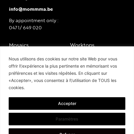
info@mommma.be
By appointment only :
0471/ 649 020
Mosaics
Worktops
Marbles and natural
Swimming pools and
Nous utilisons des cookies sur notre site Web pour vous
stones
terraces
offrir l\'expérience la plus pertinente en mémorisant vos
préférences et les visites répétées. En cliquant sur
Tiles and porcelain
Hammam
«Accepter», vous consentez à l\'utilisation de TOUS les
stoneware
cookies.
Privacy Policy
Enamelled lava stone
Cookie Policy
Accepter
Paramètres
© 2020 Moma