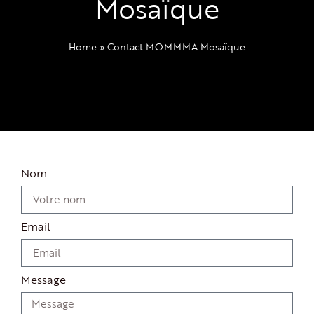
Mosaïque
Home
»
Contact MOMMMA Mosaïque
Nom
Email
Message