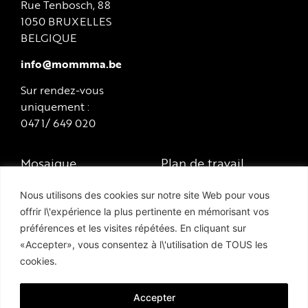
Rue Tenbosch, 88
1050 BRUXELLES
BELGIQUE
info@mommma.be
Sur rendez-vous
uniquement :
0471/ 649 020
Mosaique
Plan de travail
Marbre et pierre
Piscine et terrasse
Nous utilisons des cookies sur notre site Web pour vous
naturelle
offrir l\'expérience la plus pertinente en mémorisant vos
Hammam
préférences et les visites répétées. En cliquant sur
Carrelage et grès
«Accepter», vous consentez à l\'utilisation de TOUS les
Politique de vie
cérame
cookies.
privée
Lave émaillée
Cookie Policy
Accepter